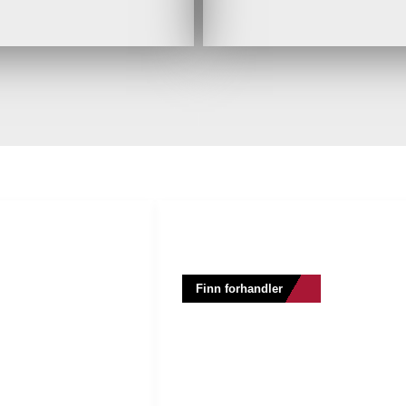
ODUKTER
FINN FORHANDLERE
Finn forhandler
lland
H