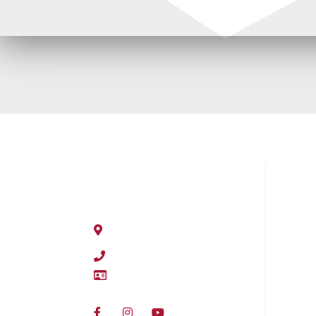
ADRESSE
PR
Hyggenveien 35
Krone
3440 Røyken
New Ho
+47 32 20 10 60
Case I
VAT: NO985435049MVA
Steyr
Iseki