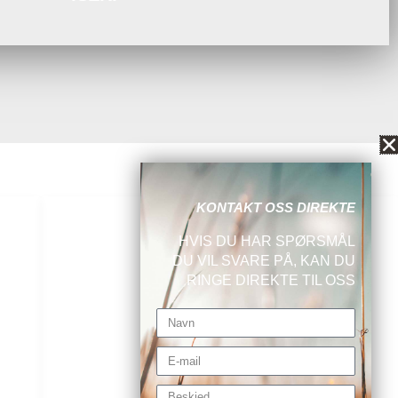
KONTAKT OSS DIREKTE
H.C. PETERSEN NORGE AS
HVIS DU HAR SPØRSMÅL
DU VIL SVARE PÅ, KAN DU
RINGE DIREKTE TIL OSS
Tillit til tiden siden 1870
Navn
E-
mail
Beskjed