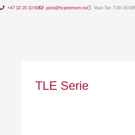
Skip
+47 32 20 10 60
post@hcpetersen.no
Man-Tor: 7:30-16:00
to
content
TLE Serie