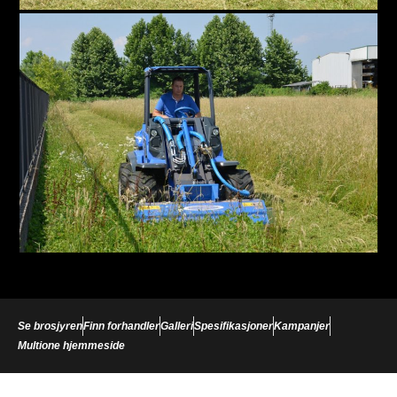
Se brosjyren
Finn forhandler
Galleri
Spesifikasjoner
Kampanjer
Multione hjemmeside