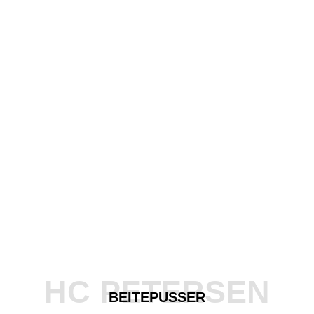
HC PETERSEN
BEITEPUSSER