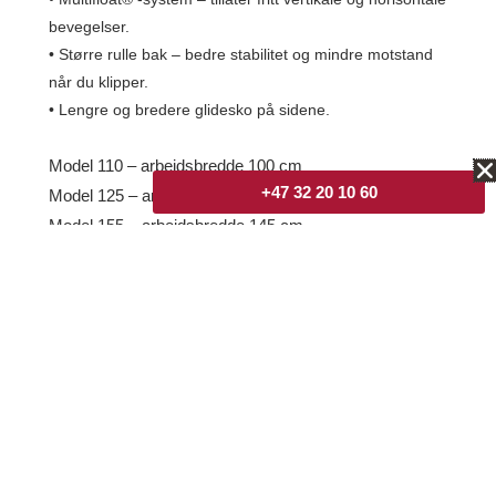
bevegelser.
• Større rulle bak – bedre stabilitet og mindre motstand
når du klipper.
• Lengre og bredere glidesko på sidene.
Model 110 – arbeidsbredde 100 cm
+47 32 20 10 60
Model 125 –
arbeidsbredde 125 cm
Model 155 –
arbeidsbredde 145 cm
les mer om spesifikasjonene