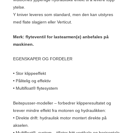
ytelse.
Y kniver leveres som standard, men den kan utstyres
med flate slagjern eller Verticut.
Merk: flyteventil for lastearmen(e) anbefales på
maskinen.
EGENSKAPER OG FORDELER
• Stor klippeeffekt
• Pålitelig og effektiv
• Multifloat® flytesystem
Beitepusser-modeller – forbedrer klipperesultatet og
krever mindre effekt fra motoren og hydraulikken:
• Direkte drift: hydraulisk motor montert direkte på
akselen.
• Multifloat® -system – tillater fritt vertikale og horisontale