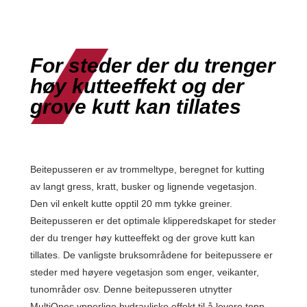
For steder der du trenger
høy kutteeffekt og der
grove kutt kan tillates
Beitepusseren er av trommeltype, beregnet for kutting
av langt gress, kratt, busker og lignende vegetasjon.
Den vil enkelt kutte opptil 20 mm tykke greiner.
Beitepusseren er det optimale klipperedskapet for steder
der du trenger høy kutteeffekt og der grove kutt kan
tillates. De vanligste bruksområdene for beitepussere er
steder med høyere vegetasjon som enger, veikanter,
tunområder osv. Denne beitepusseren utnytter
MultiOnes ypperlige hydrauliske effekt til å levere topp