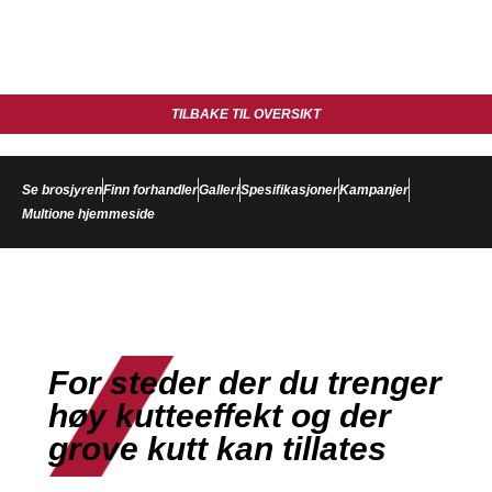
TILBAKE TIL OVERSIKT
Se brosjyren
Finn forhandler
Galleri
Spesifikasjoner
Kampanjer
Multione hjemmeside
For steder der du trenger
høy kutteeffekt og der
grove kutt kan tillates