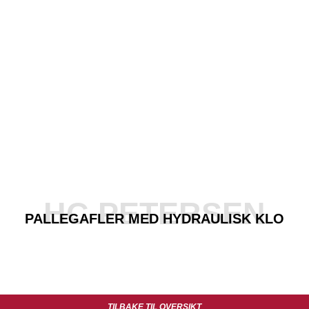
HC PETERSEN
PALLEGAFLER MED HYDRAULISK KLO
TILBAKE TIL OVERSIKT