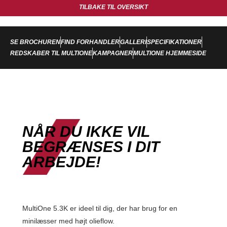
TILBAKE TIL OVERSIKT
SE BROCHUREN
FIND FORHANDLER
GALLERI
SPECIFIKATIONER
REDSKABER TIL MULTIONE
KAMPAGNER
MULTIONE HJEMMESIDE
NÅR DU IKKE VIL
BEGRÆNSES I DIT
ARBEJDE!
MultiOne 5.3K er ideel til dig, der har brug for en
minilæsser med højt olieflow.