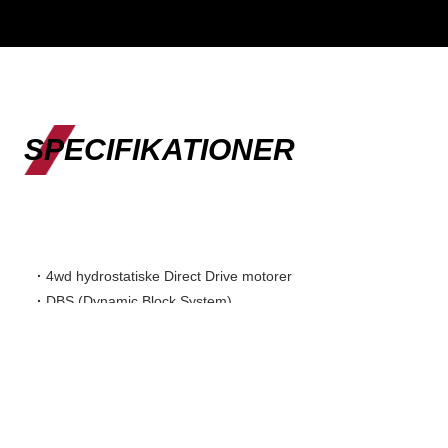
SPECIFIKATIONER
·
4wd hydrostatiske Direct Drive motorer
·
DBS (Dynamic Block System)
·
Selvnivellerende teleskoparm med dobbelt H-
konstruktion
·
Multifunktions joystick med 11 funktioner
·
Mekanisk parkingsbremse
·
Hydraulik oliekøler