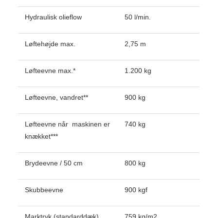
Hydraulisk olieflow
50 l/min.
Løftehøjde max.
2,75 m
Løfteevne max.*
1.200 kg
Løfteevne, vandret**
900 kg
Løfteevne når maskinen er
740 kg
knækket***
Brydeevne / 50 cm
800 kg
Skubbeevne
900 kgf
Marktryk (standarddæk)
759 kg/m2