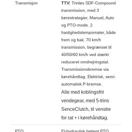
Transmisjon
TTV:
Trinløs SDF-Compound
transmission, med 3
kørestrategier, Manuel, Auto
og PTO-mode. 2
hastighedstempomater, både
frem og bak. 70 km/h
transmission, begrænset til
40/50/60 km/h ved stærkt
reduceret omdrejningstal.
Transmissionsbremse via
kørehåndtag. Elektrisk, semi-
automatisk P-bremse.
Alle med koblingsfrit
vendegear, med 5-trins
SenceClutch, til venstre
for rat + i kørehåndtag.
PTO
El-hydraulisk betjent PTO