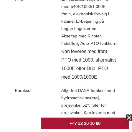
med 540E/1000/1.000E
r/min, elektronisk forvalg i
kabine. El-betjening på
begge bagskærme.
Akseltap med 6 noter.
Indstillelig Auto-PTO funktion.
Kan leveres med front-
PTO med 1000, alternativt
1000E eller Dual-PTO
med 1000/1000E
Foraksel
Affjedret DANA-foraksel med
hydrostatisk styretøj,
drejevinkel 52°, føler for
drejevinkel. Kan leveres med
separate bremser i foraksel.
+47 32 20 10 60
Forakselen er med Anti-Dive